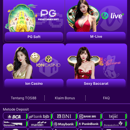
M-Live
PG Soft
Ion Casino
Sexy Baccarat
Tentang TOS88
Klaim Bonus
FAQ
Metode Deposit