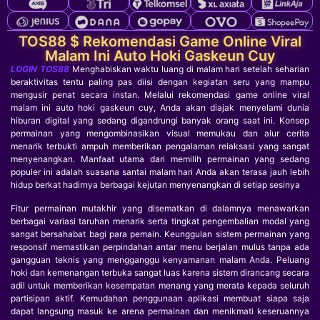
TOS88 $ Rekomendasi Game Online Viral
Malam Ini Auto Hoki Gaskeun Cuy
LOGIN TOS88
Menghabiskan waktu luang di malam hari setelah seharian
beraktivitas tentu paling pas diisi dengan kegiatan seru yang mampu
mengusir penat secara instan. Melalui rekomendasi game online viral
malam ini auto hoki gaskeun cuy, Anda akan diajak menyelami dunia
hiburan digital yang sedang digandrungi banyak orang saat ini. Konsep
permainan yang mengombinasikan visual memukau dan alur cerita
menarik terbukti ampuh memberikan pengalaman relaksasi yang sangat
menyenangkan. Manfaat utama dari memilih permainan yang sedang
populer ini adalah suasana santai malam hari Anda akan terasa jauh lebih
hidup berkat hadirnya berbagai kejutan menyenangkan di setiap sesinya
Fitur permainan mutakhir yang disematkan di dalamnya menawarkan
berbagai variasi taruhan menarik serta tingkat pengembalian modal yang
sangat bersahabat bagi para pemain. Keunggulan sistem permainan yang
responsif memastikan perpindahan antar menu berjalan mulus tanpa ada
gangguan teknis yang mengganggu kenyamanan malam Anda. Peluang
hoki dan kemenangan terbuka sangat luas karena sistem dirancang secara
adil untuk memberikan kesempatan menang yang merata kepada seluruh
partisipan aktif. Kemudahan penggunaan aplikasi membuat siapa saja
dapat langsung masuk ke arena permainan dan menikmati keseruannya